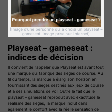
(Image d’une personne qui a choisi un playseat –
gameseat. Image prise sur Internet)
Playseat – gameseat :
indices de décision
Il convient de rappeler que Playseat est avant tout
une marque qui fabrique des sièges de course. Au
fil du temps, la marque a élargi son horizon en
fournissant des sièges destinés aux jeux de course
et à des simulations de vol. Outre le fait que le
playseat – gameseat reproduit avec exactitude le
réalisme des sièges, la marque inclut dans
également le confort avec la réelle sensation de