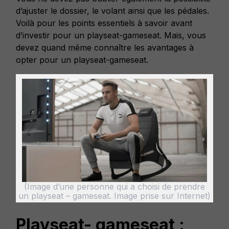
d’ajuster le dossier, le volant ainsi que les pédales.
Voilà pour les points essentiels à savoir avant
d’investir pour un playseat-gameseat. Mais, vous
devez quand même connaître les avantages à
opter pour un playseat-gameseat.
(Image d’une personne qui a choisi de prendre
un playseat – gameseat. Image prise sur Internet)
Playseat- gameseat :