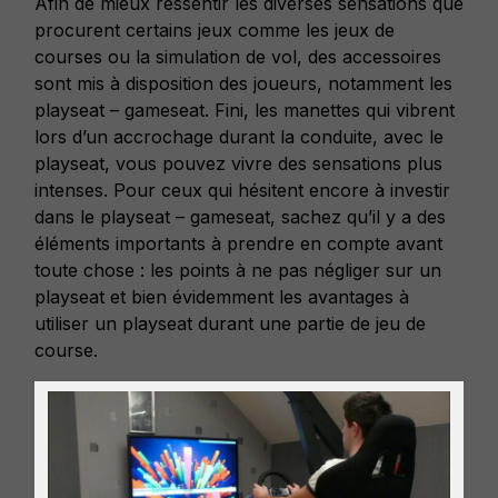
Afin de mieux ressentir les diverses sensations que
procurent certains jeux comme les jeux de
courses ou la simulation de vol, des accessoires
sont mis à disposition des joueurs, notamment les
playseat – gameseat. Fini, les manettes qui vibrent
lors d’un accrochage durant la conduite, avec le
playseat, vous pouvez vivre des sensations plus
intenses. Pour ceux qui hésitent encore à investir
dans le playseat – gameseat, sachez qu’il y a des
éléments importants à prendre en compte avant
toute chose : les points à ne pas négliger sur un
playseat et bien évidemment les avantages à
utiliser un playseat durant une partie de jeu de
course.