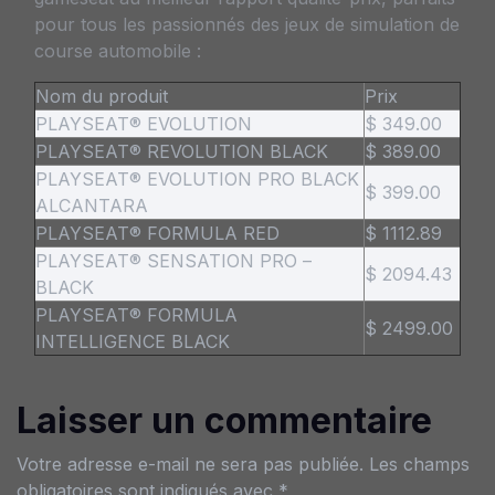
pour tous les passionnés des jeux de simulation de
course automobile :
Nom du produit
Prix
PLAYSEAT® EVOLUTION
$ 349.00
PLAYSEAT® REVOLUTION BLACK
$ 389.00
PLAYSEAT® EVOLUTION PRO BLACK
$ 399.00
ALCANTARA
PLAYSEAT® FORMULA RED
$ 1112.89
PLAYSEAT® SENSATION PRO –
$ 2094.43
BLACK
PLAYSEAT® FORMULA
$ 2499.00
INTELLIGENCE BLACK
Laisser un commentaire
Votre adresse e-mail ne sera pas publiée.
Les champs
obligatoires sont indiqués avec
*