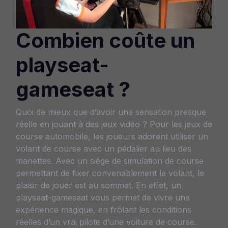
Combien coûte un
playseat-
gameseat ?
Quoi de mieux que d’avoir une sensation presque
réelle en jouant à des jeux vidéo ? Pour les jeux de
course automobile, les joueurs adorent utiliser un
volant de course avec un pédalier au lieu des
manettes. Avec un siège de simulation de course
permettant de fixer convenablement le volant, le
plaisir de jouer est au sommet. En effet, un
playseat-gameseat vous permet de vivre une
expérience magique, en frôlant les conditions
réelles d’un vrai pilote d’une voiture de course.