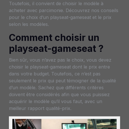
Toutefois, il convient de choisir le modèle à
acheter avec parcimonie. Découvrez nos conseils
pour le choix d’un playseat-gameseat et le prix
selon les modèles.
Comment choisir un
playseat-gameseat ?
Bien sûr, vous n’avez pas le choix, vous devez
choisir le playseat-gameseat dont le prix entre
dans votre budget. Toutefois, ce n’est pas
seulement le prix qui peut témoigner de la qualité
d’un modèle. Sachez que différents critères
doivent être considérés afin que vous puissiez
acquérir le modèle qu’il vous faut, avec un
meilleur rapport qualité-prix.