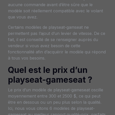
aucune commande avant d’être sûre que le
modèle soit réellement compatible avec le volant
que vous avez.
Certains modèles de playseat-gamseat ne
permettent pas l’ajout d’un levier de vitesse. De ce
fait, il est conseillé de se renseigner auprès du
vendeur si vous avez besoin de cette
fonctionnalité afin d’acquérir le modèle qui répond
à tous vos besoins.
Quel est le prix d’un
playseat-gameseat ?
Le prix d’un modèle de playseat-gameseat oscille
moyennement entre 300 et 2500 $, ce qui peut
être en dessous ou un peu plus selon la qualité.
Ici, nous vous citons 6 modèles de playseat-
gameseat au meilleur rapport qualité-prix, parfaits